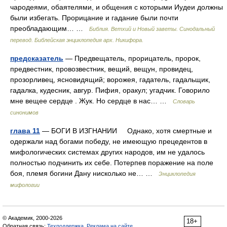
чародеями, обаятелями, и общения с которыми Иудеи должны
были избегать. Прорицание и гадание были почти
преобладающим… …
Библия. Ветхий и Новый заветы. Синодальный
перевод. Библейская энциклопедия арх. Никифора.
предсказатель
— Предвещатель, прорицатель, пророк,
предвестник, провозвестник, вещий, вещун, провидец,
прозорливец, ясновидящий; ворожея, гадатель, гадальщик,
гадалка, кудесник, авгур. Пифия, оракул; угадчик. Говорило
мне вещее сердце . Жук. Но сердце в нас… …
Словарь
синонимов
глава 11
— БОГИ В ИЗГНАНИИ Однако, хотя смертные и
одержали над богами победу, не имеющую прецедентов в
мифологических системах других народов, им не удалось
полностью подчинить их себе. Потерпев поражение на поле
боя, племя богини Дану нисколько не… …
Энциклопедия
мифологии
© Академик, 2000-2026
18+
Обратная связь:
Техподдержка
,
Реклама на сайте