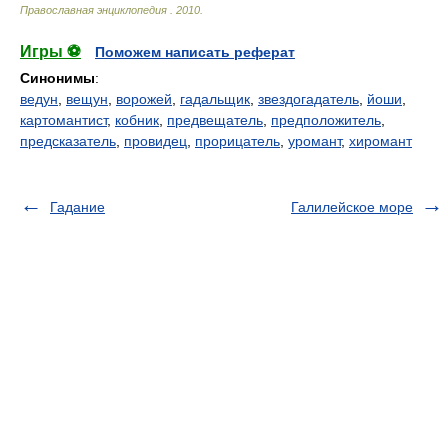
Православная энциклопедия
.
2010
.
Игры ⚽
Поможем написать реферат
Синонимы
:
ведун
,
вещун
,
ворожей
,
гадальщик
,
звездогадатель
,
йоши
,
картомантист
,
кобник
,
предвещатель
,
предположитель
,
предсказатель
,
провидец
,
прорицатель
,
уромант
,
хиромант
Гадание
Галилейское море