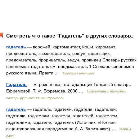
Смотреть что такое "Гадатель" в других словарях:
гадатель
— ворожей, картомантист, йоши, хиромант,
предвещатель, звездогадатель, вещун, гадальщик,
предсказатель, прорицатель, ведун, провидец Словарь русских
синонимов. гадатель см. предсказатель 1 Словарь синонимов
русского языка. Практи …
Словарь синонимов
Гадатель
— м. разг. то же, что гадальщик Толковый словарь
Ефремовой. Т. Ф. Ефремова. 2000 …
Современный толковый
словарь русского языка Ефремовой
гадатель
— гадатель, гадатели, гадателя, гадателей,
гадателю, гадателям, гадателя, гадателей, гадателем,
гадателями, гадателе, гадателях (Источник: «Полная
акцентуированная парадигма по А. А. Зализняку») …
Формы
слов