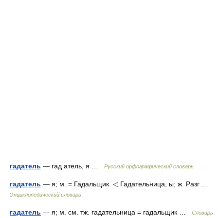
гадатель
— гад атель, я …
Русский орфографический словарь
гадатель
— я; м. = Гадальщик. ◁ Гадательница, ы; ж. Разг …
Энциклопедический словарь
гадатель
— я; м. см. тж. гадательница = гадальщик …
Словарь